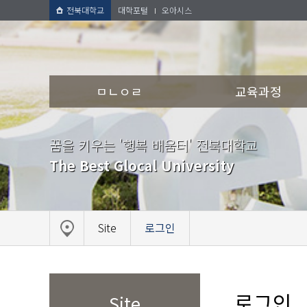
전북대학교
대학포털
오아시스
ㅁㄴㅇㄹ
교육과정
꿈을 키우는 '행복 배움터' 전북대학교
The Best Glocal University
Site
로그인
로그인
Site