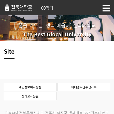
00학과
꿈을 키우는 '행복 배움터' 전북대학교
The Best Glocal University
Site
개인정보처리방침
이메일무단수집거부
찾아오시는길
[54896]
전북특별자치도 전주시 덕진구 백제대로 567 전북대학교